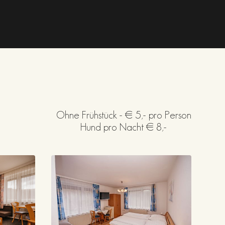
Ohne Frühstück - € 5,- pro Person
Hund pro Nacht € 8,-