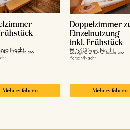
elzimmer
Doppelzimmer z
 Frühstück
Einzelnutzung
inkl. Frühstück
 pro Nacht
€ 67,00 pro Nacht
2,40- Ortstaxe pro
zuzügl. € 2,40- Ortstaxe pro
cht
Person/Nacht
Mehr erfahren
Mehr erfahren