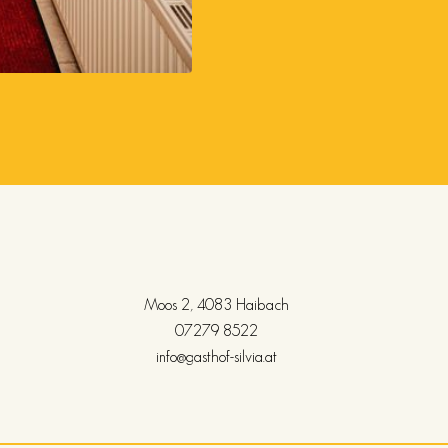
Moos 2, 4083 Haibach
07279 8522
info@gasthof-silvia.at