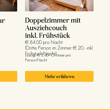
Doppelzimmer mit
ur
Ausziehcouch
inkl. Frühstück
€ 84,00 pro Nacht
(Dritte Person im Zimmer € 20,- inkl.
Frühstück/Nacht)
zuzügl. € 2,40- Ortstaxe pro
Person/Nacht
Mehr erfahren