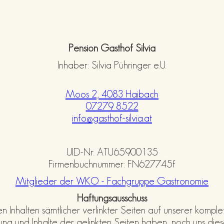
Pension Gasthof Silvia
Inhaber: Silvia Pühringer e.U.
Moos 2, 4083 Haibach
07279 8522
info@gasthof-silvia.at
UID-Nr. ATU65900135
Firmenbuchnummer: FN627745f​
Mitglieder der WKO - Fachgruppe Gastronomie
Haftungsausschuss
llen Inhalten sämtlicher verlinkter Seiten auf unserer ko
ung und Inhalte der gelinkten Seiten haben, noch uns die