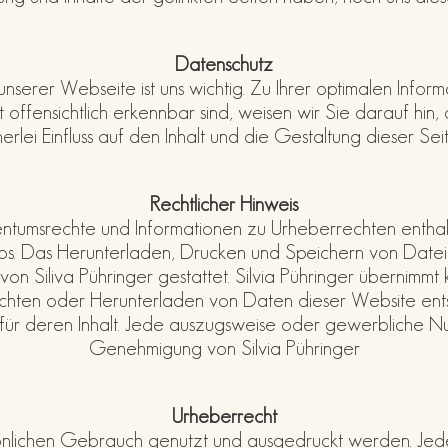
Datenschutz
serer Webseite ist uns wichtig. Zu Ihrer optimalen Informa
t offensichtlich erkennbar sind, weisen wir Sie darauf hin,
rlei Einfluss auf den Inhalt und die Gestaltung dieser Se
Rechtlicher Hinweis
ntumsrechte und Informationen zu Urheberrechten enthal
deos. Das Herunterladen, Drucken und Speichern von Dateie
von Siliva Pühringer gestattet. Silvia Pühringer übernimm
achten oder Herunterladen von Daten dieser Website ent
 für deren Inhalt. Jede auszugsweise oder gewerbliche Nu
Genehmigung von Silvia Pühringer
Urheberrecht
rsönlichen Gebrauch genutzt und ausgedruckt werden. Je