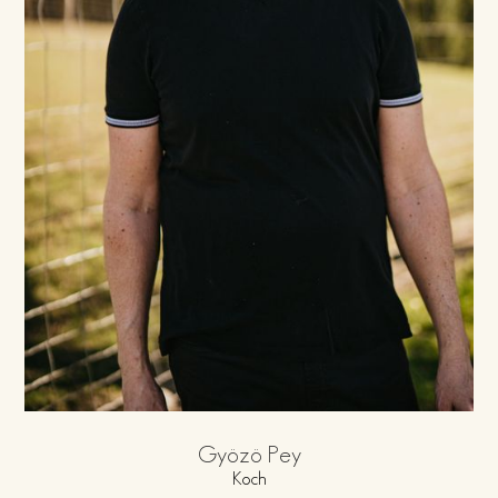
Gyözö Pey
Koch